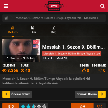
Messiah 1. Sezon 9. Bölüm Türkçe Altyazılı izle - Messiah 1.
Sezon 9. Bölüm Türkçe Altyazılı izle
Bölüm
Dizi
Bilgi
Messiah 1. Sezon 9. Bölüm Türkçe Altyazılı izle
Messiah 1. Sezon 9. Bölüm Türkçe Altyazılı izle
1
. Sezon -
9
. Bölüm
Ultra Hd
Multi Dil
İZLENME
SÜRE
BEĞEN
BEĞENME
3.366
40
0
0
Messiah 1. Sezon 9. Bölüm Türkçe Altyazılı izleyicileri Hd
kaliteside sitemizden izleyebilirsiniz.
Önceki Bölüm
Sonraki Bölüm
5.0
0
0