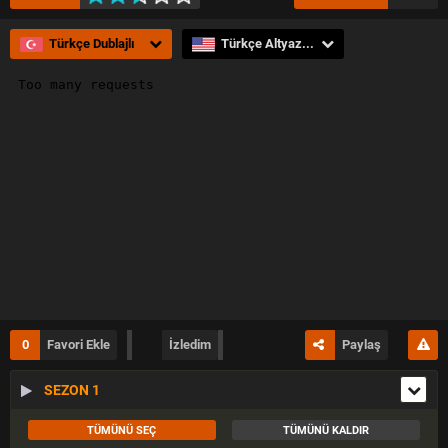
Türkçe Dublajlı
Türkçe Altyazılı
0
Favori Ekle
İzledim
Paylaş
SEZON 1
TÜMÜNÜ SEÇ
TÜMÜNÜ KALDIR