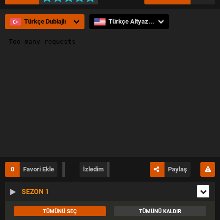
Türkçe Dublajlı
Türkçe Altyazılı
0
Favori Ekle
İzledim
Paylaş
SEZON 1
TÜMÜNÜ SEÇ
TÜMÜNÜ KALDIR