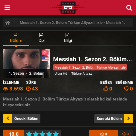
Messiah 1. Sezon 2. Bölüm Türkçe Altyazılı izle - Messiah 1.
Sezon 2. Bölüm Türkçe Altyazılı izle
Bölüm
Dizi
Bilgi
Messiah 1. Sezon 2. Bölüm Türkçe Altyazılı izle
Messiah 1. Sezon 2. Bölüm Türkçe Altyazılı izle
1
. Sezon -
2
. Bölüm
Ultra Hd
Türkçe Altyazı
İZLENME
SÜRE
BEĞEN
BEĞENME
3.598
43
0
0
Messiah 1. Sezon 2. Bölüm Türkçe Altyazılı olarak hd kalitesinde
izleyeceksiniz.
Önceki Bölüm
Sonraki Bölüm
10.0
0
0