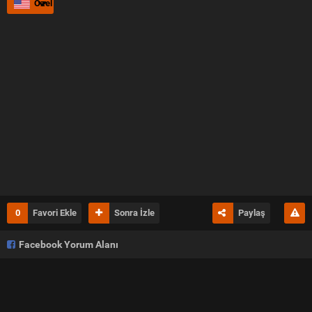
Özel Part
0
Favori Ekle
Sonra İzle
Paylaş
Facebook Yorum Alanı