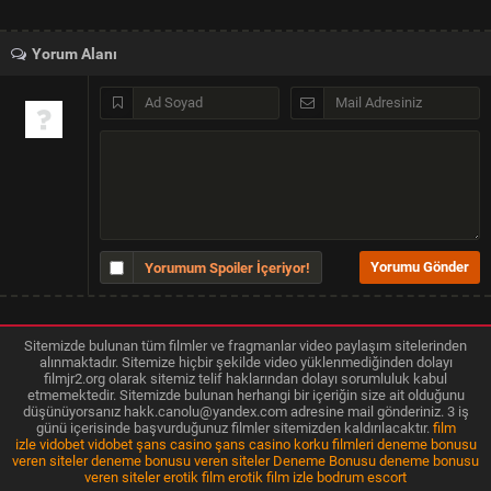
Yorum Alanı
Yorumum Spoiler İçeriyor!
Sitemizde bulunan tüm filmler ve fragmanlar video paylaşım sitelerinden
alınmaktadır. Sitemize hiçbir şekilde video yüklenmediğinden dolayı
filmjr2.org olarak sitemiz telif haklarından dolayı sorumluluk kabul
etmemektedir. Sitemizde bulunan herhangi bir içeriğin size ait olduğunu
düşünüyorsanız
hakk.canolu@yandex.com
adresine mail gönderiniz. 3 iş
günü içerisinde başvurduğunuz filmler sitemizden kaldırılacaktır.
film
izle
vidobet
vidobet
şans casino
şans casino
korku filmleri
deneme bonusu
veren siteler
deneme bonusu veren siteler
Deneme Bonusu
deneme bonusu
veren siteler
erotik film
erotik film izle
bodrum escort