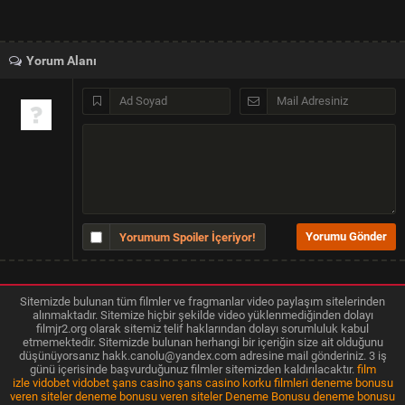
Yorum Alanı
Yorumum Spoiler İçeriyor!
Sitemizde bulunan tüm filmler ve fragmanlar video paylaşım sitelerinden
alınmaktadır. Sitemize hiçbir şekilde video yüklenmediğinden dolayı
filmjr2.org olarak sitemiz telif haklarından dolayı sorumluluk kabul
etmemektedir. Sitemizde bulunan herhangi bir içeriğin size ait olduğunu
düşünüyorsanız
hakk.canolu@yandex.com
adresine mail gönderiniz. 3 iş
günü içerisinde başvurduğunuz filmler sitemizden kaldırılacaktır.
film
izle
vidobet
vidobet
şans casino
şans casino
korku filmleri
deneme bonusu
veren siteler
deneme bonusu veren siteler
Deneme Bonusu
deneme bonusu