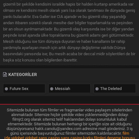
gizemli bir şekilde kendisini israilde hapis bir halden kurtarıp amerikada var
olması ve kendisini mesih olarak yani İsa olarak tanıtması ile dünyada geniş
yankı bulacaktır. Eva Galler ise CIA ajanıdır ve bu gizemli olay yaşandığı
andan itibaren sürekli olarak mesihe dair bilgiler toparlamakta ve peşinden
bir an olsun ayrılmamaktadır. Bu gizemli olay karşısında ise bir diğer yandan
peşinde israil ajanıda ülke topraklarına bu gizemli adamı geri götürmektedir.
Mesih olduğunu ise tüm dünyaya duyuran ve haber kanallarını bir rahip
yardımıyla ayarlayan mesih için artık dünyayı değiştirme vaktidir.Dünya
basınındaki yanısında ise; Bu mesih acaba bir deccal midir söylentileri de bir
başka söz konusu olan bilgilerden ibarettir.
KATEGORİLER
Future Sex
Messiah
The Deleted
Sitemizde bulunan tüm filmler ve fragmanlar video paylaşım sitelerinden
alınmaktadır. Sitemize hiçbir şekilde video yüklenmediğinden dolayı
filmjr2.org olarak sitemiz telif haklarından dolayı sorumluluk kabul
etmemektedir. Sitemizde bulunan herhangi bir içeriğin size ait olduğunu
düşünüyorsanız
hakk.canolu@yandex.com
adresine mail gönderiniz. 3 iş
günü içerisinde başvurduğunuz filmler sitemizden kaldırılacaktır.
film
izle
vidobet
vidobet
şans casino
şans casino
korku filmleri
deneme bonusu