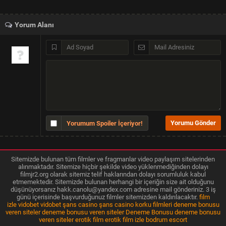
Yorum Alanı
Yorumum Spoiler İçeriyor!
Sitemizde bulunan tüm filmler ve fragmanlar video paylaşım sitelerinden
alınmaktadır. Sitemize hiçbir şekilde video yüklenmediğinden dolayı
filmjr2.org olarak sitemiz telif haklarından dolayı sorumluluk kabul
etmemektedir. Sitemizde bulunan herhangi bir içeriğin size ait olduğunu
düşünüyorsanız
hakk.canolu@yandex.com
adresine mail gönderiniz. 3 iş
günü içerisinde başvurduğunuz filmler sitemizden kaldırılacaktır.
film
izle
vidobet
vidobet
şans casino
şans casino
korku filmleri
deneme bonusu
veren siteler
deneme bonusu veren siteler
Deneme Bonusu
deneme bonusu
veren siteler
erotik film
erotik film izle
bodrum escort